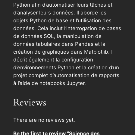
d
Python afin d’automatiser leurs tâches et
o
d’analyser leurs données. Il aborde les
n
objets Python de base et l’utilisation des
n
données. Cela inclut l’interrogation de bases
é
de données SQL, la manipulation de
e
données tabulaires dans Pandas et la
s
création de graphiques dans Matplotlib. Il
p
décrit également la configuration
o
d’environnements Python et la création d’un
u
projet complet d’automatisation de rapports
r
à l’aide de notebooks Jupyter.
l
'
Reviews
a
n
a
There are no reviews yet.
l
Be the first to review “Science des