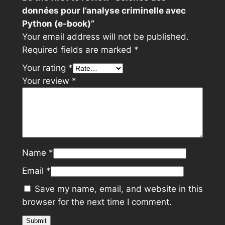
y
données pour l’analyse criminelle avec
s
Python (e-book)”
e
Your email address will not be published.
c
Required fields are marked
*
r
i
Your rating
*
m
Your review
*
i
n
e
l
l
Name
*
e
a
Email
*
v
Save my name, email, and website in this
e
browser for the next time I comment.
c
P