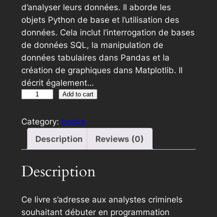
d’analyser leurs données. Il aborde les
objets Python de base et l’utilisation des
données. Cela inclut l’interrogation de bases
de données SQL, la manipulation de
données tabulaires dans Pandas et la
création de graphiques dans Matplotlib. Il
décrit également…
S
Add to cart
c
i
Category:
books
e
Description
Reviews (0)
n
c
Description
e
d
e
Ce livre s’adresse aux analystes criminels
s
souhaitant débuter en programmation