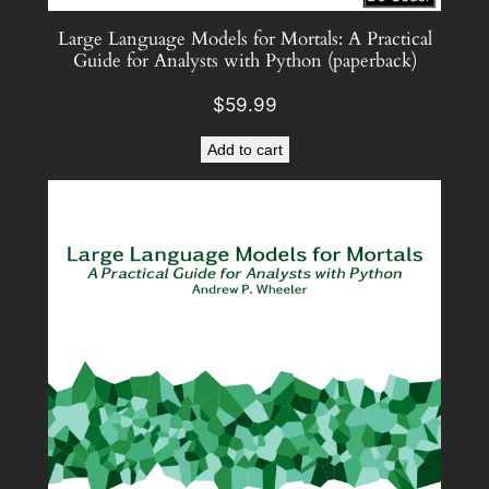
t
Large Language Models for Mortals: A Practical
i
Guide for Analysts with Python (paperback)
t
y
$
59.99
Add to cart